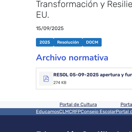
Transformación y Resili
EU.
15/09/2025
2025
Resolución
DOCM
Archivo normativa
RESOL 05-09-2025 apertura y fu
274 KB
Pie de pagina informaci
Portal de Cultura
Porta
Menú del pie
EducamosCLM
CRFP
Consejo Escolar
Portal 