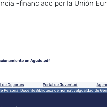
encia -financiado por la Unión E
ncionamiento en Agudo.pdf
ón
l de Deportes
Portal de Juventud
Agenc
de Personal Docente
Biblioteca de normativa
Igualdad de Gé