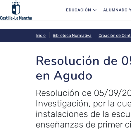
Navegación principal
Pasar al contenido principal
EDUCACIÓN
ALUMNADO Y
Inicio
Biblioteca Normativa
Creación de Cent
Resolución de 0
en Agudo
Resolución de 05/09/202
Investigación, por la qu
instalaciones de la escu
enseñanzas de primer ci