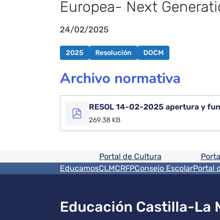
Europea- Next Generati
24/02/2025
2025
Resolución
DOCM
Archivo normativa
RESOL 14-02-2025 apertura y func
269.38 KB
Pie de pagina informaci
Portal de Cultura
Porta
Menú del pie
EducamosCLM
CRFP
Consejo Escolar
Portal 
Educación Castilla-La