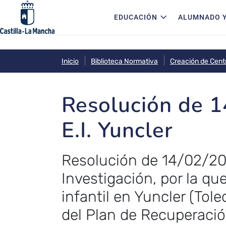
Navegación principal
Pasar al contenido principal
EDUCACIÓN
ALUMNADO Y
Inicio
Biblioteca Normativa
Creación de Cent
Resolución de 1
E.I. Yuncler
Resolución de 14/02/202
Investigación, por la qu
infantil en Yuncler (Tol
del Plan de Recuperación