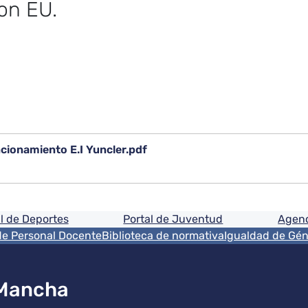
on EU.
ionamiento E.I Yuncler.pdf
ón
l de Deportes
Portal de Juventud
Agenc
de Personal Docente
Biblioteca de normativa
Igualdad de Gé
 Mancha