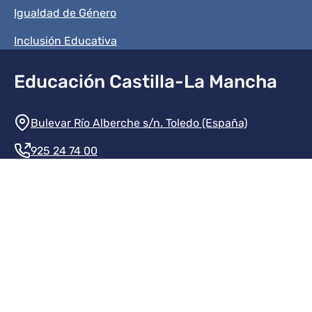
Igualdad de Género
Inclusión Educativa
Educación Castilla-La Mancha
Información de la institución
Bulevar Río Alberche s/n. Toledo (España)
925 24 74 00
Contacte con nosotros
Redes sociales institución