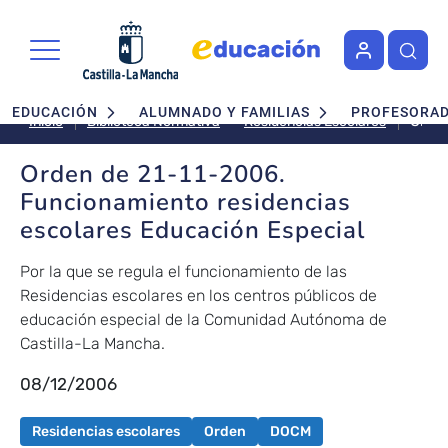
Pasar al contenido principal
Navegación principal
EDUCACIÓN
ALUMNADO Y FAMILIAS
PROFESORA
Orde
Residencias Escolares
Inicio
Biblioteca Normativa
de
21-
Orden de 21-11-2006.
11-
Funcionamiento residencias
2006
escolares Educación Especial
Func
resid
Por la que se regula el funcionamiento de las
escol
Residencias escolares en los centros públicos de
Educ
educación especial de la Comunidad Autónoma de
Espec
Castilla-La Mancha.
08/12/2006
Residencias escolares
Orden
DOCM