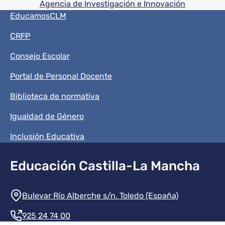
Agencia de Investigación e Innovación
Menú del pie
EducamosCLM
CRFP
Consejo Escolar
Portal de Personal Docente
Biblioteca de normativa
Igualdad de Género
Inclusión Educativa
Educación Castilla-La Mancha
Información de la institución
Bulevar Río Alberche s/n. Toledo (España)
925 24 74 00