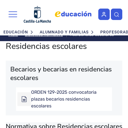
Pasar al contenido principal
Navegación principal
EDUCACIÓN
ALUMNADO Y FAMILIAS
PROFESORA
Residencias escolares
Biblioteca Normativa
Inicio
Residencias escolares
Becarios y becarias en residencias
escolares
ORDEN 129-2025 convocatoria
plazas becarios residencias
escolares
Normativa sobre Residencias escolares