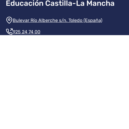
Educación Castilla-La Mancha
Información de la institución
Bulevar Río Alberche s/n. Toledo (España)
925 24 74 00
Contacte con nosotros
Redes sociales institución
Redes sociales JCCM
Menú legal
Inicio
Protección de datos
Aviso legal
Mapa del sitio
Accesibilidad
Transparencia