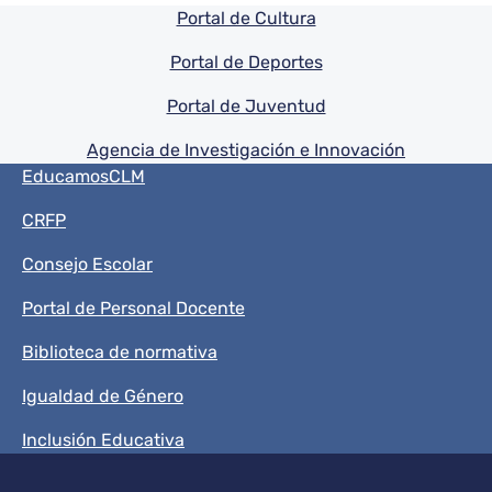
Pie de pagina información
Portal de Cultura
Portal de Deportes
Portal de Juventud
Agencia de Investigación e Innovación
Menú del pie
EducamosCLM
CRFP
Consejo Escolar
Portal de Personal Docente
Biblioteca de normativa
Igualdad de Género
Inclusión Educativa