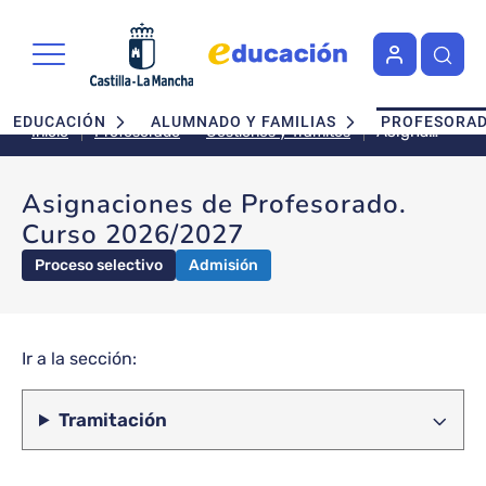
Pasar al contenido principal
Navegación principal
EDUCACIÓN
ALUMNADO Y FAMILIAS
PROFESORA
Asignaciones
Gestiones y Trámites
Inicio
Profesorado
de
Profesorado.
Asignaciones de Profesorado.
Curso
Curso 2026/2027
2026/2027
Proceso selectivo
Admisión
Ir a la sección:
Tramitación