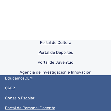
Pie de pagina información
Portal de Cultura
Portal de Deportes
Portal de Juventud
Agencia de Investigación e Innovación
Menú del pie
EducamosCLM
CRFP
Consejo Escolar
Portal de Personal Docente