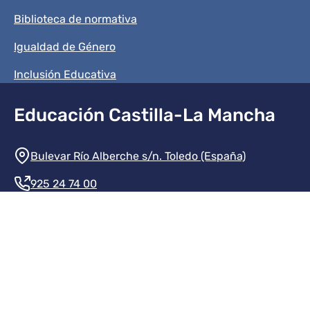
Biblioteca de normativa
Igualdad de Género
Inclusión Educativa
Educación Castilla-La Mancha
Información de la institución
Bulevar Río Alberche s/n. Toledo (España)
925 24 74 00
Contacte con nosotros
Redes sociales institución