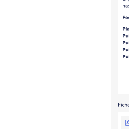
has
Fe
Pl
Pu
Pu
Pu
Pu
Fich