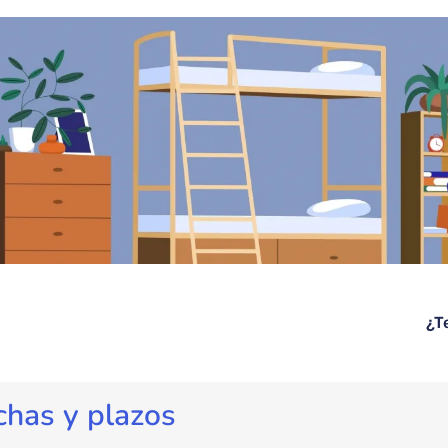
¿T
chas y plazos