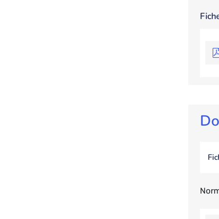
Fich
Do
Fic
Norm