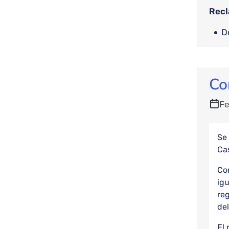
Recl
Co
Fe
Se 
Ca
Con
igu
reg
de
El 