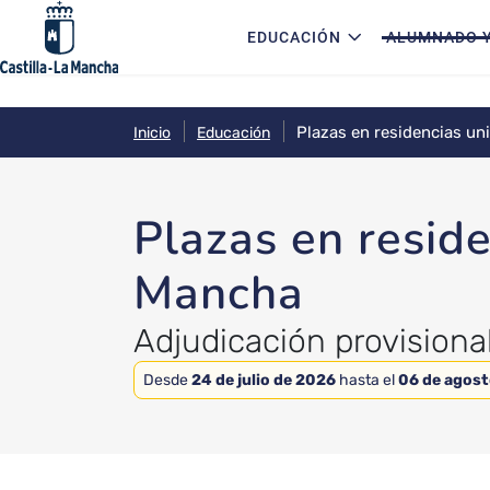
Navegación principal
Pasar al contenido principal
EDUCACIÓN
ALUMNADO Y
Plazas en residencias uni
Inicio
Educación
Plazas en reside
Mancha
Adjudicación provisiona
Desde
24 de julio de 2026
hasta el
06 de agost