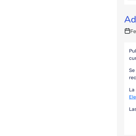
Ad
Fe
Pub
cur
Se 
re
La 
El
Las