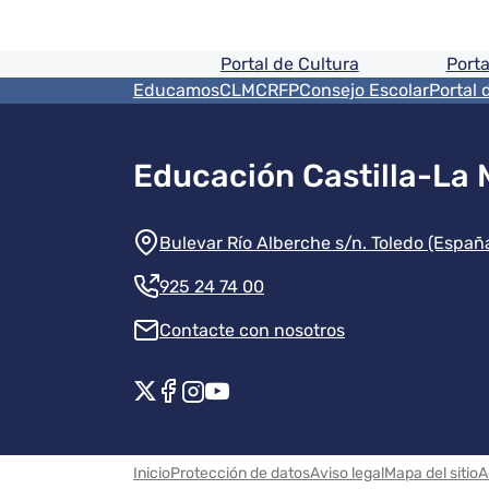
Pie de pagina informaci
Portal de Cultura
Porta
Menú del pie
EducamosCLM
CRFP
Consejo Escolar
Portal 
Educación Castilla-La
Información de la instit
Bulevar Río Alberche s/n. Toledo (Españ
925 24 74 00
Contacte con nosotros
Redes sociales instituci
Menú legal
Inicio
Protección de datos
Aviso legal
Mapa del sitio
A