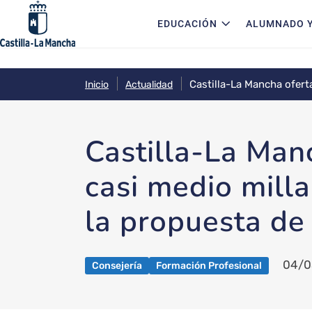
Navegación principal
Pasar al contenido principal
EDUCACIÓN
ALUMNADO Y
Castilla-La Mancha ofert
Inicio
Actualidad
14 nuevos
Castilla-La Man
casi medio mill
la propuesta de
04/0
Consejería
Formación Profesional