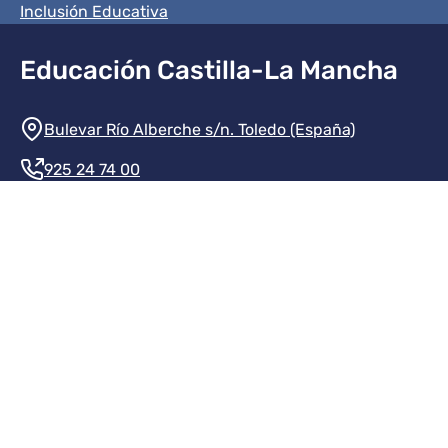
Inclusión Educativa
Educación Castilla-La Mancha
Información de la institución
Bulevar Río Alberche s/n. Toledo (España)
925 24 74 00
Contacte con nosotros
Redes sociales institución
Redes sociales JCCM