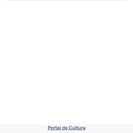
Pie de pagina información
Portal de Cultura