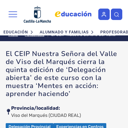
Pasar al contenido principal
Navegación principal
EDUCACIÓN
ALUMNADO Y FAMILIAS
PROFESORA
El CEIP Nuestra Señora del Valle
Actualidad
Inicio
de Viso del Marqués cierra la
quinta edición de ‘Delegación
El CEIP Nuestra Señora del Valle
abierta’ de este curso con la
de Viso del Marqués cierra la
muestra ‘Mentes en acción:
aprender haciendo’
quinta edición de ‘Delegación
abierta’ de este curso con la
muestra ‘Mentes en acción:
aprender haciendo’
Provincia/localidad
Viso del Marqués
(CIUDAD REAL)
Delegación Provincial
Experiencias en Centros