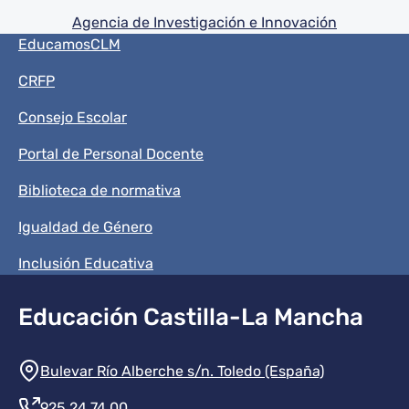
Agencia de Investigación e Innovación
Menú del pie
EducamosCLM
CRFP
Consejo Escolar
Portal de Personal Docente
Biblioteca de normativa
Igualdad de Género
Inclusión Educativa
Educación Castilla-La Mancha
Información de la institución
Bulevar Río Alberche s/n. Toledo (España)
925 24 74 00