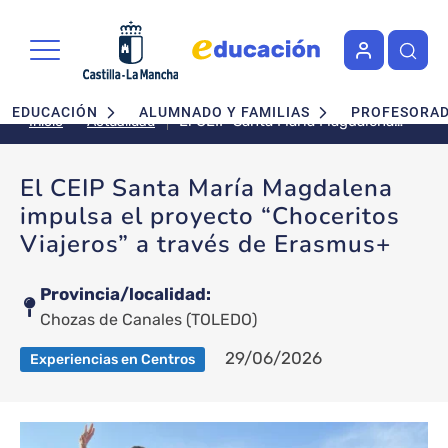
Pasar al contenido principal
Navegación principal
EDUCACIÓN
ALUMNADO Y FAMILIAS
PROFESORA
El CEIP Santa María Magdalena
Actualidad
Inicio
impulsa el proyecto “Choceritos
Viajeros” a través de Erasmus+
El CEIP Santa María Magdalena
impulsa el proyecto “Choceritos
Viajeros” a través de Erasmus+
Provincia/localidad
Chozas de Canales
(TOLEDO)
29/06/2026
Experiencias en Centros