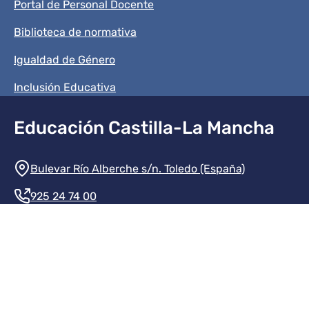
Portal de Personal Docente
Biblioteca de normativa
Igualdad de Género
Inclusión Educativa
Educación Castilla-La Mancha
Información de la institución
Bulevar Río Alberche s/n. Toledo (España)
925 24 74 00
Contacte con nosotros
Redes sociales institución