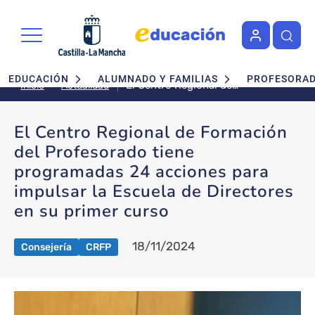
Pasar al contenido principal
Navegación principal
EDUCACIÓN
ALUMNADO Y FAMILIAS
PROFESORA
El Centro Regional de
Actualidad
Inicio
Formación del Profesorado
tiene programadas 24 acciones
El Centro Regional de Formación
para impulsar la Escuela de
del Profesorado tiene
Directores en su primer curso
programadas 24 acciones para
impulsar la Escuela de Directores
en su primer curso
18/11/2024
Consejería
CRFP