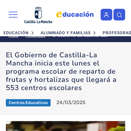
Pasar al contenido principal
Navegación principal
EDUCACIÓN
ALUMNADO Y FAMILIAS
PROFESORA
El Gobierno de Castilla-La
Actualidad
Inicio
Mancha inicia este lunes el
programa escolar de reparto de
El Gobierno de Castilla-La
frutas y hortalizas que llegará a
Mancha inicia este lunes el
553 centros escolares
programa escolar de reparto de
frutas y hortalizas que llegará a
553 centros escolares
24/03/2025
Centros Educativos