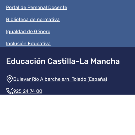
Portal de Personal Docente
Biblioteca de normativa
Igualdad de Género
Inclusión Educativa
Educación Castilla-La Mancha
Información de la institución
Bulevar Río Alberche s/n. Toledo (España)
925 24 74 00
Contacte con nosotros
Redes sociales institución