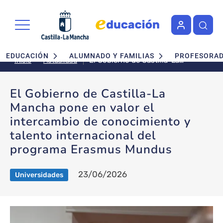
Pasar al contenido principal
Navegación principal
EDUCACIÓN
ALUMNADO Y FAMILIAS
PROFESORA
El Gobierno de Castilla-La
Actualidad
Inicio
Mancha pone en valor el
intercambio de conocimiento y
El Gobierno de Castilla-La
talento internacional del
Mancha pone en valor el
programa Erasmus Mundus
intercambio de conocimiento y
talento internacional del
programa Erasmus Mundus
23/06/2026
Universidades