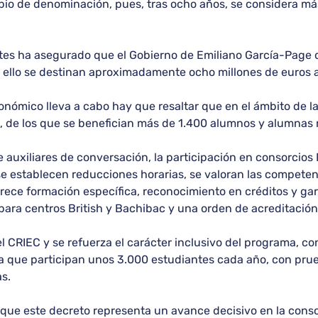
bio de denominación, pues, tras ocho años, se considera má
rtes ha asegurado que el Gobierno de Emiliano García-Page 
o ello se destinan aproximadamente ocho millones de euros 
onómico lleva a cabo hay que resaltar que en el ámbito de l
e, de los que se benefician más de 1.400 alumnos y alumnas r
de auxiliares de conversación, la participación en consorcio
se establecen reducciones horarias, se valoran las competen
frece formación específica, reconocimiento en créditos y ga
 para centros British y Bachibac y una orden de acreditació
el CRIEC y se refuerza el carácter inclusivo del programa,
 la que participan unos 3.000 estudiantes cada año, con pru
s.
que este decreto representa un avance decisivo en la consol