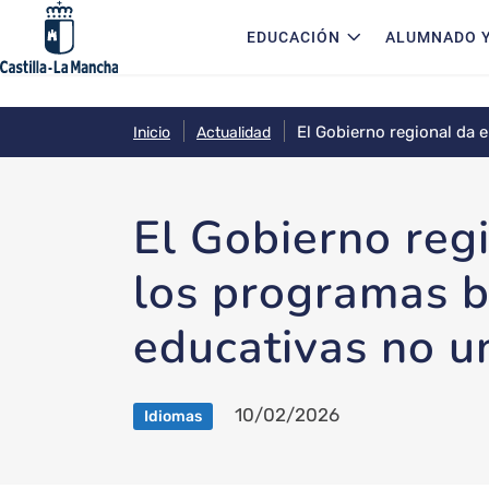
Navegación principal
Pasar al contenido principal
EDUCACIÓN
ALUMNADO Y
El Gobierno regional da e
Inicio
Actualidad
universitarias
El Gobierno regi
los programas bi
educativas no un
10/02/2026
Idiomas