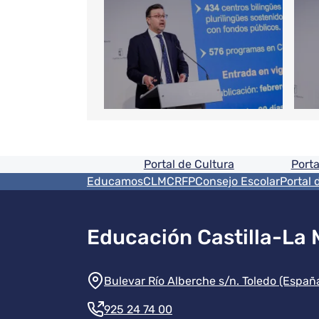
Pie de pagina informaci
Portal de Cultura
Porta
Menú del pie
EducamosCLM
CRFP
Consejo Escolar
Portal 
Educación Castilla-La
Información de la instit
Bulevar Río Alberche s/n. Toledo (Españ
925 24 74 00