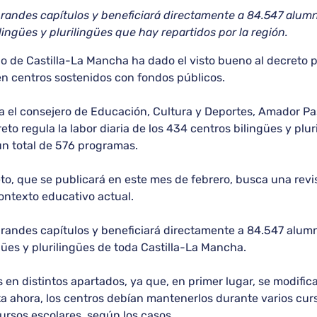
randes capítulos y beneficiará directamente a 84.547 alumn
ingües y plurilingües que hay repartidos por la región.
o de Castilla-La Mancha ha dado el visto bueno al decreto p
en centros sostenidos con fondos públicos.
a el consejero de Educación, Cultura y Deportes, Amador Pas
o regula la labor diaria de los 434 centros bilingües y pluril
un total de 576 programas.
o, que se publicará en este mes de febrero, busca una revis
contexto educativo actual.
randes capítulos y beneficiará directamente a 84.547 alum
ües y plurilingües de toda Castilla-La Mancha.
 en distintos apartados, ya que, en primer lugar, se modifi
ta ahora, los centros debían mantenerlos durante varios curs
ursos escolares, según los casos.