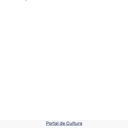
Pie de pagina información
Portal de Cultura