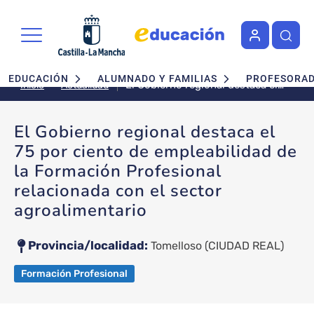
Pasar al contenido principal
Navegación principal
EDUCACIÓN
ALUMNADO Y FAMILIAS
PROFESORA
El Gobierno regional destaca el
Actualidad
Inicio
75 por ciento de empleabilidad
de la Formación Profesional
El Gobierno regional destaca el
relacionada con el sector
75 por ciento de empleabilidad de
agroalimentario
la Formación Profesional
relacionada con el sector
agroalimentario
Provincia/localidad
Tomelloso
(CIUDAD REAL)
Formación Profesional