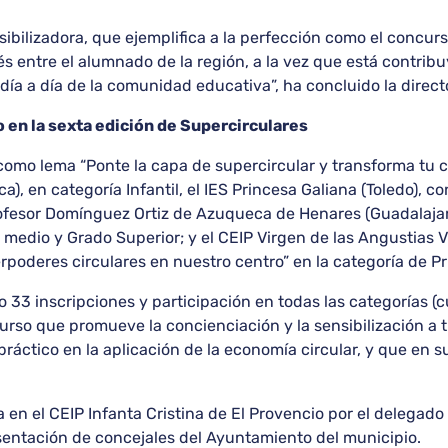
ensibilizadora, que ejemplifica a la perfección como el conc
és entre el alumnado de la región, a la vez que está contrib
 día a día de la comunidad educativa”, ha concluido la direct
o en la sexta edición de Supercirculares
como lema “Ponte la capa de supercircular y transforma tu 
a), en categoría Infantil, el IES Princesa Galiana (Toledo), c
rofesor Domínguez Ortiz de Azuqueca de Henares (Guadalajar
 medio y Grado Superior; y el CEIP Virgen de las Angustias V
poderes circulares en nuestro centro” en la categoría de Pr
33 inscripciones y participación en todas las categorías (cu
urso que promueve la concienciación y la sensibilización a 
áctico en la aplicación de la economía circular, y que en su
en el CEIP Infanta Cristina de El Provencio por el delegado
sentación de concejales del Ayuntamiento del municipio.