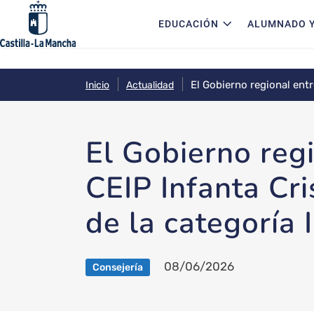
Navegación principal
Pasar al contenido principal
EDUCACIÓN
ALUMNADO Y
El Gobierno regional entr
Inicio
Actualidad
Supercirculares 2026
El Gobierno reg
CEIP Infanta Cr
de la categoría 
08/06/2026
Consejería