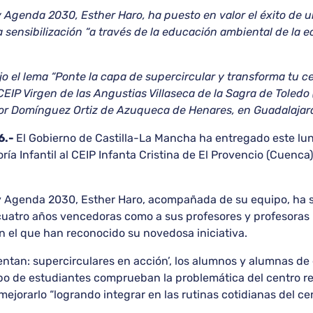
y Agenda 2030, Esther Haro, ha puesto en valor el éxito de 
sensibilización “a través de la educación ambiental de la ec
 el lema “Ponte la capa de supercircular y transforma tu cen
 CEIP Virgen de las Angustias Villaseca de la Sagra de Toledo 
esor Domínguez Ortiz de Azuqueca de Henares, en Guadalajar
6.-
El Gobierno de Castilla-La Mancha ha entregado este lu
ía Infantil al CEIP Infanta Cristina de El Provencio (Cuenc
 y Agenda 2030, Esther Haro, acompañada de su equipo, ha 
uatro años vencedoras como a sus profesores y profesoras r
on el que han reconocido su novedosa iniciativa.
tan: supercirculares en acción’, los alumnos y alumnas de 
po de estudiantes comprueban la problemática del centro re
jorarlo “logrando integrar en las rutinas cotidianas del ce