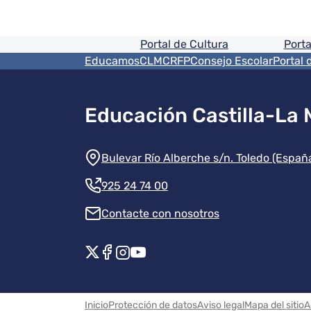
Pie de pagina informaci
Portal de Cultura
Porta
Menú del pie
EducamosCLM
CRFP
Consejo Escolar
Portal 
Educación Castilla-La
Información de la instit
Bulevar Río Alberche s/n. Toledo (Españ
925 24 74 00
Contacte con nosotros
Redes sociales instituci
Menú legal
Inicio
Protección de datos
Aviso legal
Mapa del sitio
A