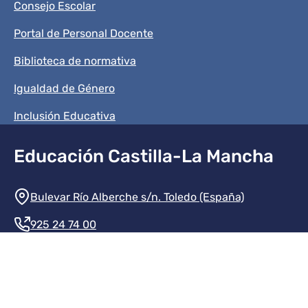
Consejo Escolar
Portal de Personal Docente
Biblioteca de normativa
Igualdad de Género
Inclusión Educativa
Educación Castilla-La Mancha
Información de la institución
Bulevar Río Alberche s/n. Toledo (España)
925 24 74 00
Contacte con nosotros
Redes sociales institución