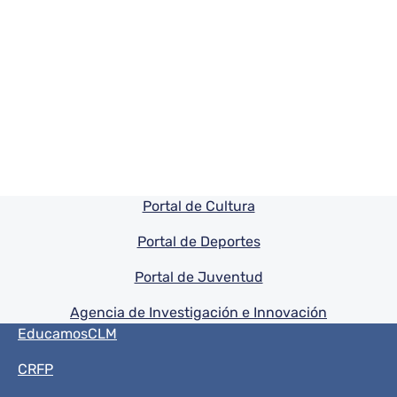
Pie de pagina información
Portal de Cultura
Portal de Deportes
Portal de Juventud
Agencia de Investigación e Innovación
Menú del pie
EducamosCLM
CRFP