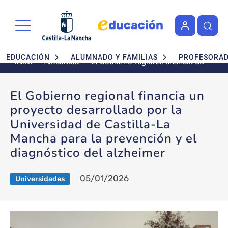
Pasar al contenido principal
Navegación principal
EDUCACIÓN
ALUMNADO Y FAMILIAS
PROFESORA
El Gobierno regional financia un
Actualidad
Inicio
proyecto desarrollado por la
Universidad de Castilla-La
El Gobierno regional financia un
Mancha para la prevención y el
proyecto desarrollado por la
diagnóstico del alzheimer
Universidad de Castilla-La
Mancha para la prevención y el
diagnóstico del alzheimer
05/01/2026
Universidades