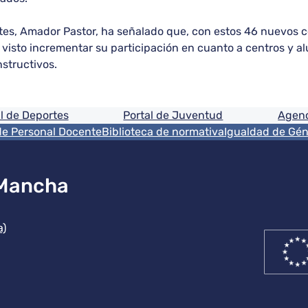
tes, Amador Pastor, ha señalado que, con estos 46 nuevos c
visto incrementar su participación en cuanto a centros y al
nstructivos.
ón
l de Deportes
Portal de Juventud
Agenc
de Personal Docente
Biblioteca de normativa
Igualdad de Gé
 Mancha
ución
a)