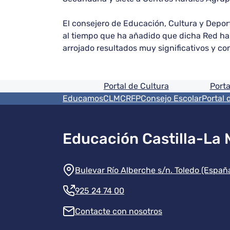
El consejero de Educación, Cultura y Depor
al tiempo que ha añadido que dicha Red ha 
arrojado resultados muy significativos y co
Pie de pagina informaci
Portal de Cultura
Porta
Menú del pie
EducamosCLM
CRFP
Consejo Escolar
Portal 
Educación Castilla-La
Información de la instit
Bulevar Río Alberche s/n. Toledo (Españ
925 24 74 00
Contacte con nosotros