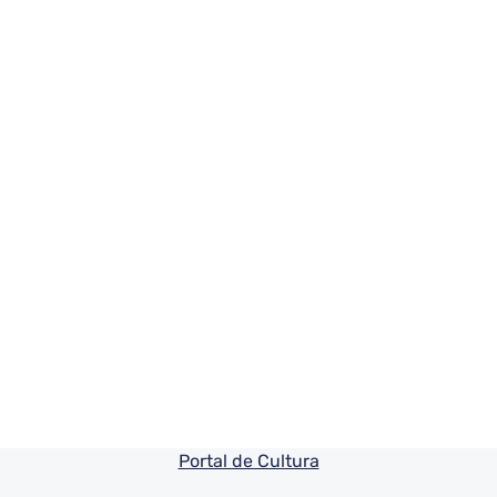
Pie de pagina información
Portal de Cultura