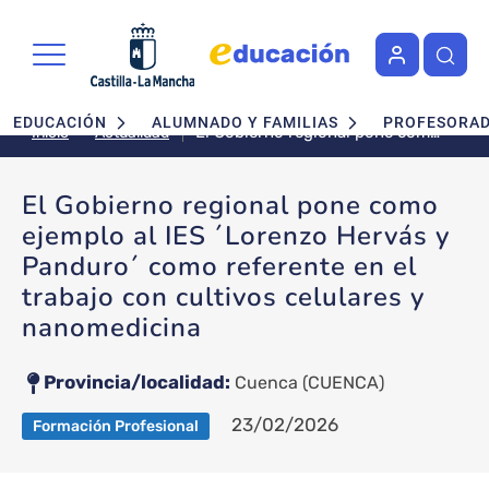
Pasar al contenido principal
Navegación principal
EDUCACIÓN
ALUMNADO Y FAMILIAS
PROFESORA
El Gobierno regional pone como
Actualidad
Inicio
ejemplo al IES ´Lorenzo Hervás y
Panduro´ como referente en el
El Gobierno regional pone como
trabajo con cultivos celulares y
ejemplo al IES ´Lorenzo Hervás y
nanomedicina
Panduro´ como referente en el
trabajo con cultivos celulares y
nanomedicina
Provincia/localidad
Cuenca
(CUENCA)
23/02/2026
Formación Profesional