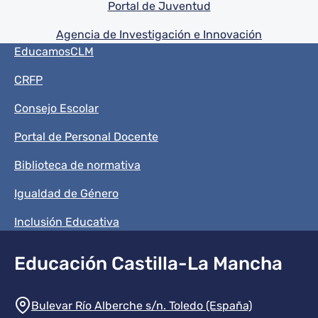
Portal de Juventud
Agencia de Investigación e Innovación
Menú del pie
EducamosCLM
CRFP
Consejo Escolar
Portal de Personal Docente
Biblioteca de normativa
Igualdad de Género
Inclusión Educativa
Educación Castilla-La Mancha
Información de la institución
Bulevar Río Alberche s/n. Toledo (España)