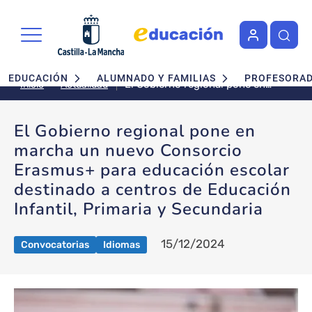
Pasar al contenido principal
Navegación principal
EDUCACIÓN
ALUMNADO Y FAMILIAS
PROFESORA
El Gobierno regional pone en
Actualidad
Inicio
marcha un nuevo Consorcio
Erasmus+ para educación
El Gobierno regional pone en
escolar destinado a centros de
marcha un nuevo Consorcio
Educación Infantil, Primaria y
Secundaria
Erasmus+ para educación escolar
destinado a centros de Educación
Infantil, Primaria y Secundaria
15/12/2024
Convocatorias
Idiomas