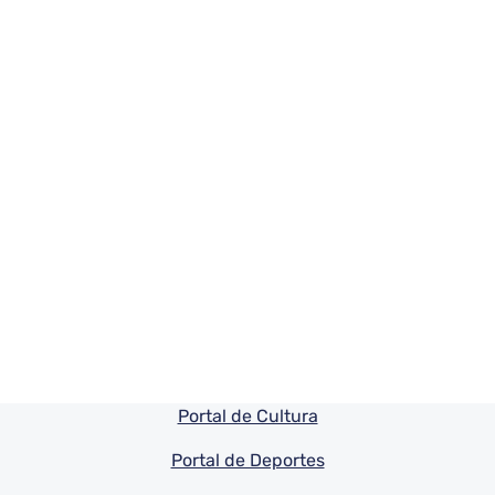
Pie de pagina información
Portal de Cultura
Portal de Deportes