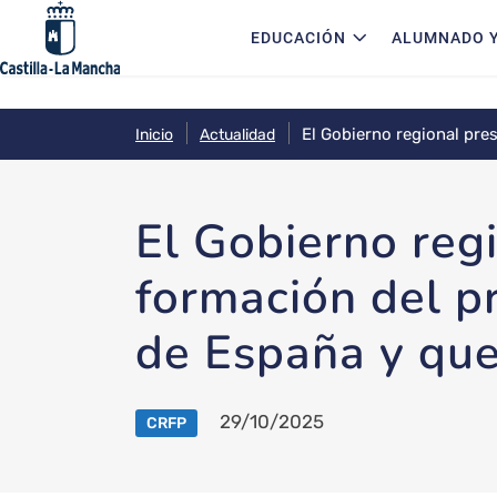
Navegación principal
Pasar al contenido principal
EDUCACIÓN
ALUMNADO Y
El Gobierno regional pre
Inicio
Actualidad
4.000 acciones
El Gobierno reg
formación del p
de España y que
29/10/2025
CRFP