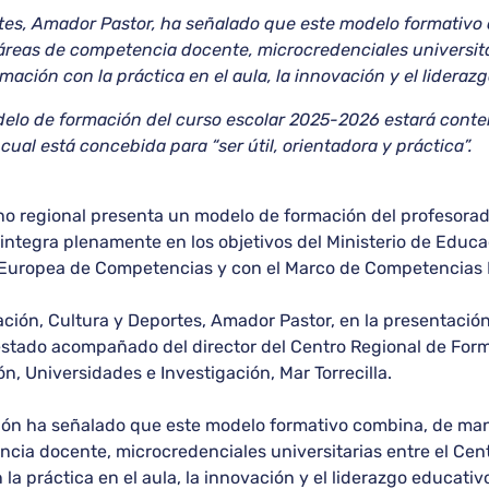
rtes, Amador Pastor, ha señalado que este modelo formativ
 áreas de competencia docente, microcredenciales universita
ción con la práctica en el aula, la innovación y el lideraz
elo de formación del curso escolar 2025-2026 estará conten
ual está concebida para “ser útil, orientadora y práctica”.
no regional presenta un modelo de formación del profesorad
integra plenamente en los objetivos del Ministerio de Educa
a Europea de Competencias y con el Marco de Competencias 
ción, Cultura y Deportes, Amador Pastor, en la presentació
estado acompañado del director del Centro Regional de For
n, Universidades e Investigación, Mar Torrecilla.
ión ha señalado que este modelo formativo combina, de man
encia docente, microcredenciales universitarias entre el Ce
a práctica en el aula, la innovación y el liderazgo educativ