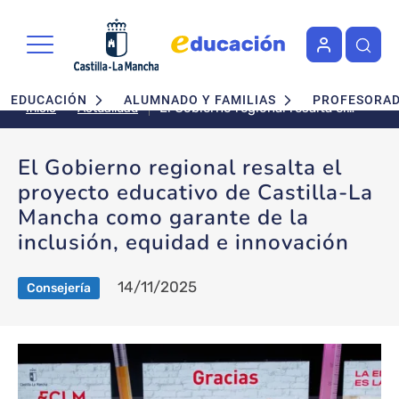
Pasar al contenido principal
Navegación principal
EDUCACIÓN
ALUMNADO Y FAMILIAS
PROFESORA
El Gobierno regional resalta el
Actualidad
Inicio
proyecto educativo de Castilla-
La Mancha como garante de la
El Gobierno regional resalta el
inclusión, equidad e innovación
proyecto educativo de Castilla-La
Mancha como garante de la
inclusión, equidad e innovación
14/11/2025
Consejería