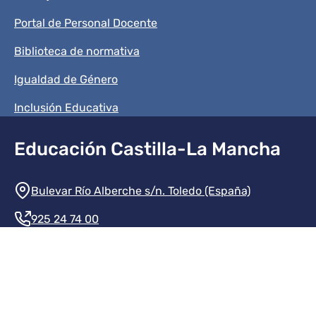
Portal de Personal Docente
Biblioteca de normativa
Igualdad de Género
Inclusión Educativa
Educación Castilla-La Mancha
Información de la institución
Bulevar Río Alberche s/n. Toledo (España)
925 24 74 00
Contacte con nosotros
Redes sociales institución