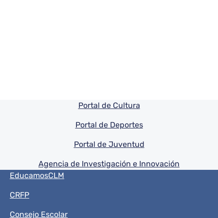
Pie de pagina información
Portal de Cultura
Portal de Deportes
Portal de Juventud
Agencia de Investigación e Innovación
Menú del pie
EducamosCLM
CRFP
Consejo Escolar