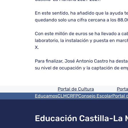
En este sentido, ha añadido que la ayuda t
quedando solo una cifra cercana a los 88.0
Con este millón de euros se ha llevado a cab
laboratorio, la instalación y puesta en mar
X.
Para finalizar, José Antonio Castro ha dest
su nivel de ocupación y la captación de em
Pie de pagina informaci
Portal de Cultura
Porta
Menú del pie
EducamosCLM
CRFP
Consejo Escolar
Portal 
Educación Castilla-La