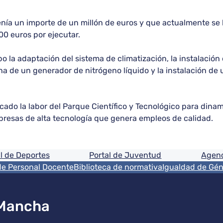
enía un importe de un millón de euros y que actualmente se 
00 euros por ejecutar.
o la adaptación del sistema de climatización, la instalación 
cha de un generador de nitrógeno líquido y la instalación d
acado la labor del Parque Científico y Tecnológico para dina
presas de alta tecnología que genera empleos de calidad.
ón
l de Deportes
Portal de Juventud
Agenc
de Personal Docente
Biblioteca de normativa
Igualdad de Gé
 Mancha