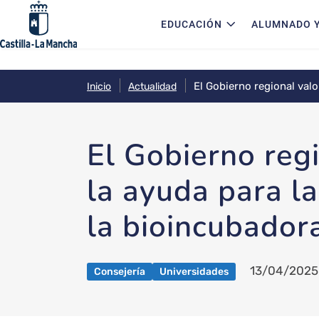
Navegación principal
Pasar al contenido principal
EDUCACIÓN
ALUMNADO Y
El Gobierno regional valo
Inicio
Actualidad
empresas
El Gobierno regi
la ayuda para la
la bioincubador
13/04/2025
Consejería
Universidades