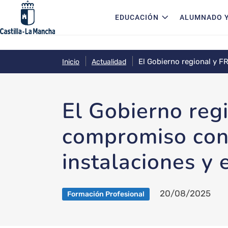
Navegación principal
Pasar al contenido principal
EDUCACIÓN
ALUMNADO Y
El Gobierno regional y F
Inicio
Actualidad
Mancha
El Gobierno reg
compromiso con 
instalaciones y
20/08/2025
Formación Profesional