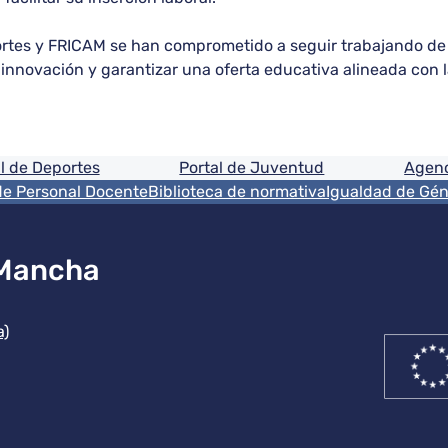
ortes y FRICAM se han comprometido a seguir trabajando de
la innovación y garantizar una oferta educativa alineada con
ón
l de Deportes
Portal de Juventud
Agenc
de Personal Docente
Biblioteca de normativa
Igualdad de Gé
 Mancha
ución
a)