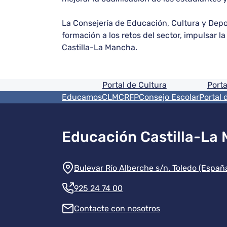
La Consejería de Educación, Cultura y Dep
formación a los retos del sector, impulsar 
Castilla-La Mancha.
Pie de pagina informaci
Portal de Cultura
Porta
Menú del pie
EducamosCLM
CRFP
Consejo Escolar
Portal 
Educación Castilla-La
Información de la instit
Bulevar Río Alberche s/n. Toledo (Españ
925 24 74 00
Contacte con nosotros