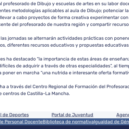
 al profesorado de Dibujo y escuelas de artes en su labor d
entes metodologías aplicables al aula de Dibujo; potenciar l
levar a cabo proyectos de forma creativa experimentar con 
ocente del profesorado de nuestra región y compartir recurs
e las jornadas se alternarán actividades prácticas con pone
os, diferentes recursos educativos y propuestas educativas 
es ha destacado “la importancia de estas áreas de enseñanza
íciles de adquirir a través de otras especialidades”, al ti
 poner en marcha “una nutrida e interesante oferta formativ
a a través del Centro Regional de Formación del Profesorad
e centros de Castilla-La Mancha.
ón
l de Deportes
Portal de Juventud
Agenc
de Personal Docente
Biblioteca de normativa
Igualdad de Gé