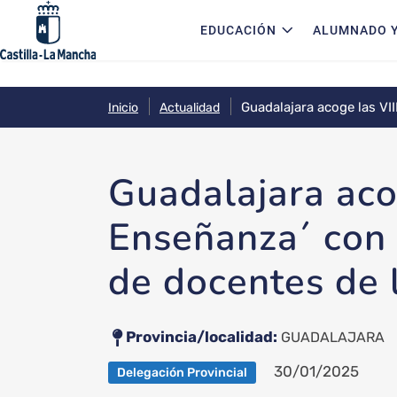
Navegación principal
Pasar al contenido principal
EDUCACIÓN
ALUMNADO Y
Guadalajara acoge las VI
Inicio
Actualidad
Guadalajara acog
Enseñanza´ con 
de docentes de 
Provincia/localidad
GUADALAJARA
30/01/2025
Delegación Provincial