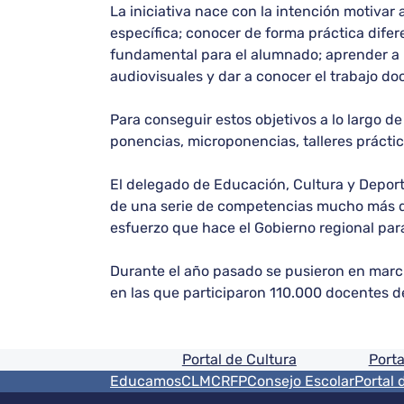
La iniciativa nace con la intención motivar
específica; conocer de forma práctica difer
fundamental para el alumnado; aprender a l
audiovisuales y dar a conocer el trabajo d
Para conseguir estos objetivos a lo largo d
ponencias, microponencias, talleres práctic
El delegado de Educación, Cultura y Deport
de una serie de competencias mucho más dif
esfuerzo que hace el Gobierno regional para
Durante el año pasado se pusieron en march
en las que participaron 110.000 docentes d
Pie de pagina informaci
Portal de Cultura
Porta
Menú del pie
EducamosCLM
CRFP
Consejo Escolar
Portal 