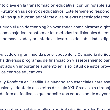
o clave en la transformación educativa, con un notable au
 Futuro" en sus centros educativos. Este fenómeno respond
cativas que buscan adaptarse a las nuevas necesidades tecn
ueven el uso de tecnologías avanzadas como pizarras digitale
n como objetivo transformar los métodos tradicionales de en
personalizada y orientada al desarrollo de habilidades digit
mpulsado en gran medida por el apoyo de la Consejería de Ed
a diversos programas de financiación y asesoramiento para 
istrado un importante aumento en la solicitud de estos proy
e los centros educativos.
l y Robótica en Castilla-La Mancha son esenciales para ase
vo y adaptado a los retos del siglo XXI. Gracias a su trabaj
 de forma efectiva, lo que permite una educación de mayor c
os centros en el desarrollo de un Aula del Futuro, los Dinam