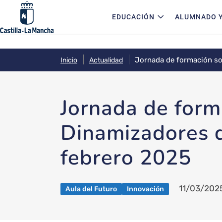
Navegación principal
Pasar al contenido principal
EDUCACIÓN
ALUMNADO Y
Jornada de formación sob
Inicio
Actualidad
Jornada de form
Dinamizadores d
febrero 2025
11/03/202
Aula del Futuro
Innovación