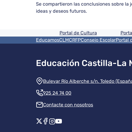
Se compartieron las conclusiones sobre la jo
ideas y deseos futuros.
Pie de pagina informaci
Portal de Cultura
Porta
Menú del pie
EducamosCLM
CRFP
Consejo Escolar
Portal 
Educación Castilla-La
Información de la instit
Bulevar Río Alberche s/n. Toledo (Españ
925 24 74 00
Contacte con nosotros
Redes sociales instituci