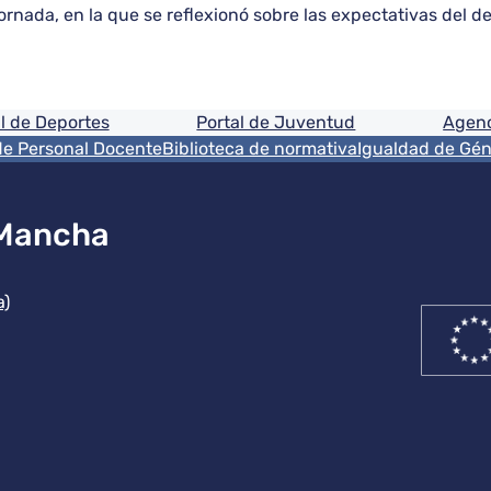
rnada, en la que se reflexionó sobre las expectativas del de
ón
l de Deportes
Portal de Juventud
Agenc
de Personal Docente
Biblioteca de normativa
Igualdad de Gé
 Mancha
ución
a)
ón
Rede