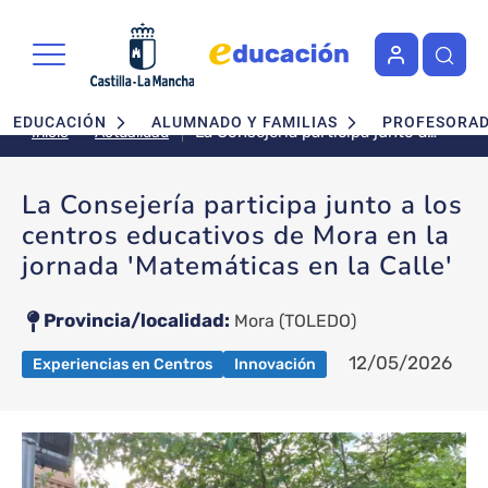
Pasar al contenido principal
Navegación principal
EDUCACIÓN
ALUMNADO Y FAMILIAS
PROFESORA
La Consejería participa junto a
Actualidad
Inicio
los centros educativos de Mora
en la jornada 'Matemáticas en la
La Consejería participa junto a los
Calle'
centros educativos de Mora en la
jornada 'Matemáticas en la Calle'
Provincia/localidad
Mora
(TOLEDO)
12/05/2026
Experiencias en Centros
Innovación