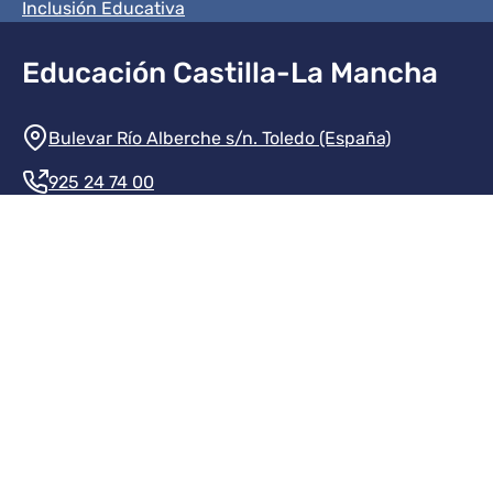
Inclusión Educativa
Educación Castilla-La Mancha
Información de la institución
Bulevar Río Alberche s/n. Toledo (España)
925 24 74 00
Contacte con nosotros
Redes sociales institución
Redes sociales JCCM