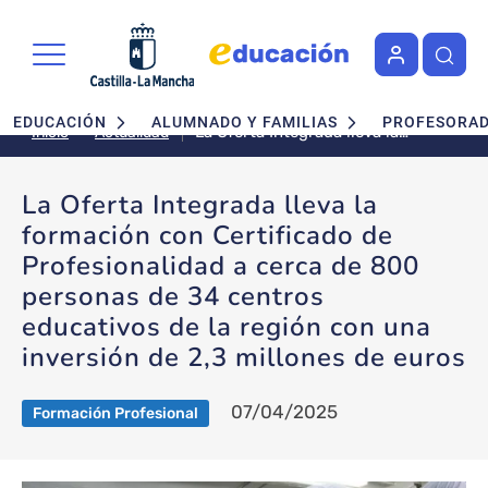
Pasar al contenido principal
Navegación principal
EDUCACIÓN
ALUMNADO Y FAMILIAS
PROFESORA
La Oferta Integrada lleva la
Actualidad
Inicio
formación con Certificado de
Profesionalidad a cerca de 800
La Oferta Integrada lleva la
personas de 34 centros
formación con Certificado de
educativos de la región con una
inversión de 2,3 millones de
Profesionalidad a cerca de 800
euros
personas de 34 centros
educativos de la región con una
inversión de 2,3 millones de euros
07/04/2025
Formación Profesional