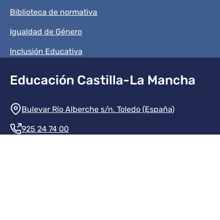
Biblioteca de normativa
Igualdad de Género
Inclusión Educativa
Educación Castilla-La Mancha
Información de la institución
Bulevar Río Alberche s/n. Toledo (España)
925 24 74 00
Contacte con nosotros
Redes sociales institución