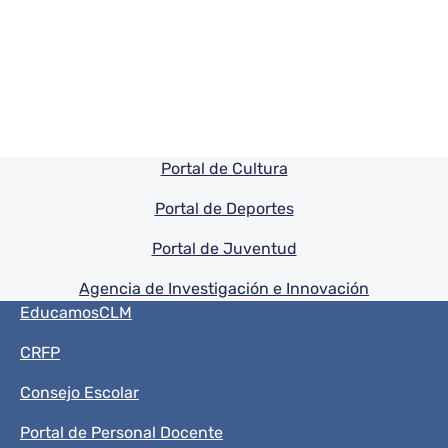
Pie de pagina información
Portal de Cultura
Portal de Deportes
Portal de Juventud
Agencia de Investigación e Innovación
Menú del pie
EducamosCLM
CRFP
Consejo Escolar
Portal de Personal Docente