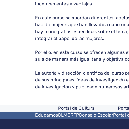
inconvenientes y ventajas.
En este curso se abordan diferentes facetas
habido mujeres que han llevado a cabo una la
hay monografías específicas sobre el tema
integrar el papel de las mujeres.
Por ello, en este curso se ofrecen algunas
aula de manera más igualitaria y objetiva co
La autoría y dirección científica del curso
de sus principales líneas de investigación e
de investigación y publicado numerosos art
Pie de pagina informaci
Portal de Cultura
Porta
Menú del pie
EducamosCLM
CRFP
Consejo Escolar
Portal 