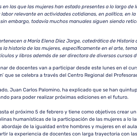
 en las que las mujeres han estado presentes a lo largo de 
bor relevante en actividades cotidianas, en política, en la h
, sin embargo, todavía muchos manuales siguen siendo reti
 pertenecen a María Elena Díez Jorge, catedrática de Histori
s la historia de las mujeres, específicamente en el arte, tem
ículos y libros además de ser directora de diversos cursos 
nar de docentes van a participar desde este lunes en el cur
on’ que se celebra a través del Centro Regional del Profesora
rado, Juan Carlos Palomino, ha explicado que se han quintupl
ando para poder realizar próximas ediciones en el futuro.
sta el próximo 5 de febrero y tiene como objetivos crear un f
plinas humanísticas de la participación de las mujeres a lo la
abordaje de la igualdad entre hombres y mujeres en el aula 
ir la experiencia de docentes con larga trayectoria con l