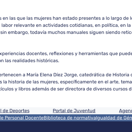
 en las que las mujeres han estado presentes a lo largo de 
bor relevante en actividades cotidianas, en política, en la h
, sin embargo, todavía muchos manuales siguen siendo reti
 experiencias docentes, reflexiones y herramientas que pued
n las realidades históricas.
 pertenecen a María Elena Díez Jorge, catedrática de Histori
s la historia de las mujeres, específicamente en el arte, tem
ículos y libros además de ser directora de diversos cursos 
ón
l de Deportes
Portal de Juventud
Agenc
de Personal Docente
Biblioteca de normativa
Igualdad de Gé