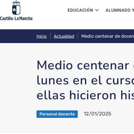
Navegación principal
Pasar al contenido principal
EDUCACIÓN
ALUMNADO Y
Medio centenar de docente
Inicio
Actualidad
manuales las olvidaron’
Medio centenar 
lunes en el cur
ellas hicieron h
12/01/2025
Personal docente