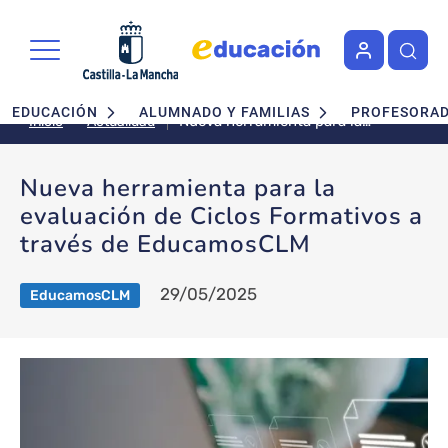
Pasar al contenido principal
Navegación principal
EDUCACIÓN
ALUMNADO Y FAMILIAS
PROFESORA
Nueva herramienta para la
Actualidad
Inicio
evaluación de Ciclos Formativos
a través de EducamosCLM
Nueva herramienta para la
evaluación de Ciclos Formativos a
través de EducamosCLM
29/05/2025
EducamosCLM