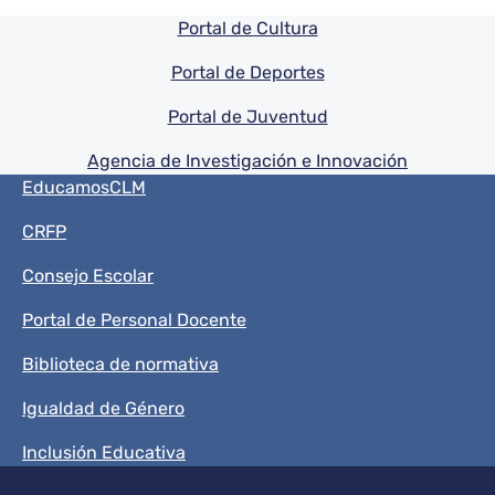
Pie de pagina información
Portal de Cultura
Portal de Deportes
Portal de Juventud
Agencia de Investigación e Innovación
Menú del pie
EducamosCLM
CRFP
Consejo Escolar
Portal de Personal Docente
Biblioteca de normativa
Igualdad de Género
Inclusión Educativa