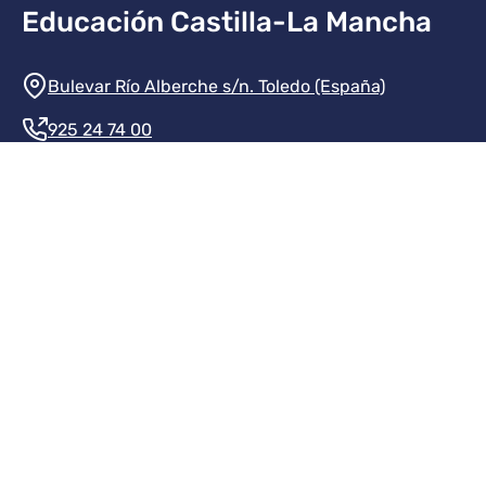
Educación Castilla-La Mancha
Información de la institución
Bulevar Río Alberche s/n. Toledo (España)
925 24 74 00
Contacte con nosotros
Redes sociales institución
Redes sociales JCCM
Menú legal
Inicio
Protección de datos
Aviso legal
Mapa del sitio
Accesibilidad
Transparencia