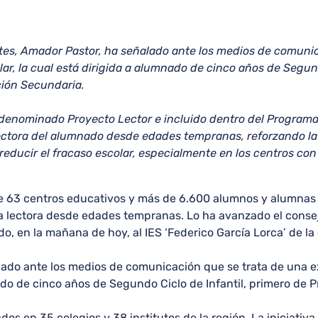
tes, Amador Pastor, ha señalado ante los medios de comunic
ar, la cual está dirigida a alumnado de cinco años de Segund
ción Secundaria.
, denominado Proyecto Lector e incluido dentro del Program
ctora del alumnado desde edades tempranas, reforzando la 
 reducir el fracaso escolar, especialmente en los centros co
e 63 centros educativos y más de 6.600 alumnos y alumnas 
a lectora desde edades tempranas. Lo ha avanzado el conse
do, en la mañana de hoy, al IES ‘Federico García Lorca’ de l
lado ante los medios de comunicación que se trata de una e
nado de cinco años de Segundo Ciclo de Infantil, primero de
s en 35 colegios y 38 institutos de la región. La iniciativa