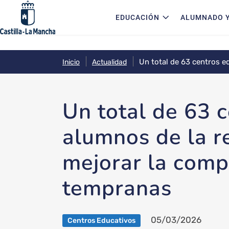
Navegación principal
Pasar al contenido principal
EDUCACIÓN
ALUMNADO Y
Un total de 63 centros e
Inicio
Actualidad
lectora desde edades te
Un total de 63 
alumnos de la r
mejorar la comp
tempranas
05/03/2026
Centros Educativos