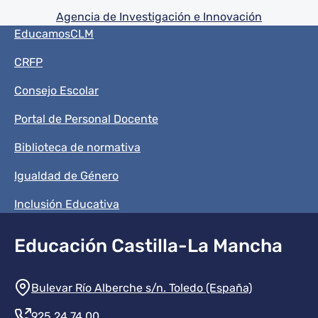
Agencia de Investigación e Innovación
Menú del pie
EducamosCLM
CRFP
Consejo Escolar
Portal de Personal Docente
Biblioteca de normativa
Igualdad de Género
Inclusión Educativa
Educación Castilla-La Mancha
Información de la institución
Bulevar Río Alberche s/n. Toledo (España)
925 24 74 00