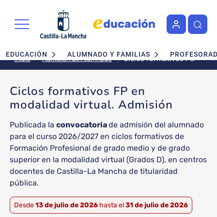
Pasar al contenido principal
Navegación principal
EDUCACIÓN
ALUMNADO Y FAMILIAS
PROFESORA
Ciclos formativos FP
Admisión de Alumnado
Inicio
en modalidad virtual.
Admisión
Ciclos formativos FP en
modalidad virtual. Admisión
Publicada la
convocatoria
de admisión del alumnado
para el curso 2026/2027 en ciclos formativos de
Formación Profesional de grado medio y de grado
superior en la modalidad virtual (Grados D), en centros
docentes de Castilla-La Mancha de titularidad
pública.
Desde
13 de julio de 2026
hasta el
31 de julio de 2026