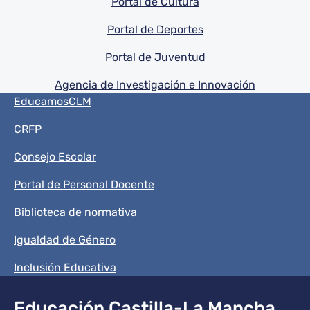
Pie de pagina información
Portal de Cultura
Portal de Deportes
Portal de Juventud
Agencia de Investigación e Innovación
Menú del pie
EducamosCLM
CRFP
Consejo Escolar
Portal de Personal Docente
Biblioteca de normativa
Igualdad de Género
Inclusión Educativa
Educación Castilla-La Mancha