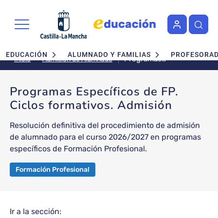
Pasar al contenido principal
Navegación principal
EDUCACIÓN
ALUMNADO Y FAMILIAS
PROFESORA
Programas
Admisión de Alumnado
Inicio
Específicos de FP.
Ciclos formativos.
Programas Específicos de FP.
Admisión
Ciclos formativos. Admisión
Resolución definitiva del procedimiento de admisión
de alumnado para el curso 2026/2027 en programas
específicos de Formación Profesional.
Formación Profesional
Ir a la sección: