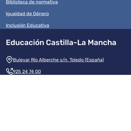
Biblioteca de normativa
Igualdad de Género
Inclusión Educativa
Educación Castilla-La Mancha
Información de la institución
Bulevar Río Alberche s/n. Toledo (España)
925 24 74 00
Contacte con nosotros
Redes sociales institución