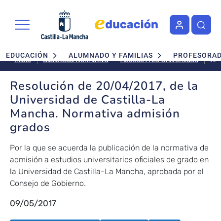
Pasar al contenido principal
Navegación principal
EDUCACIÓN
ALUMNADO Y FAMILIAS
PROFESORA
Re
Acceso A La Universidad
Inicio
Biblioteca Normativa
de
20
Resolución de 20/04/2017, de la
de
Universidad de Castilla-La
la
Mancha. Normativa admisión
Un
grados
de
Cas
La
Por la que se acuerda la publicación de la normativa de
Ma
admisión a estudios universitarios oficiales de grado en
No
la Universidad de Castilla-La Mancha, aprobada por el
ad
Consejo de Gobierno.
gr
09/05/2017