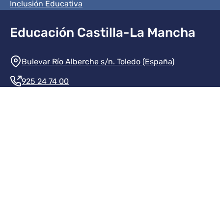
Inclusión Educativa
Educación Castilla-La Mancha
Información de la institución
Bulevar Río Alberche s/n. Toledo (España)
925 24 74 00
Contacte con nosotros
Redes sociales institución
Redes sociales JCCM