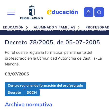
Pasar al contenido principal
Navegación principal
EDUCACIÓN
ALUMNADO Y FAMILIAS
PROFESORA
Centro Regional de Formación del Profesorado
Inicio
Biblioteca Normativa
Decreto 78/2005, de 05-07-2005
Por el que se regula la formación permanente del
profesorado en la Comunidad Autónoma de Castilla-La
Mancha.
08/07/2005
Centro regional de formación del profesorado
Decreto
DOCM
Archivo normativa