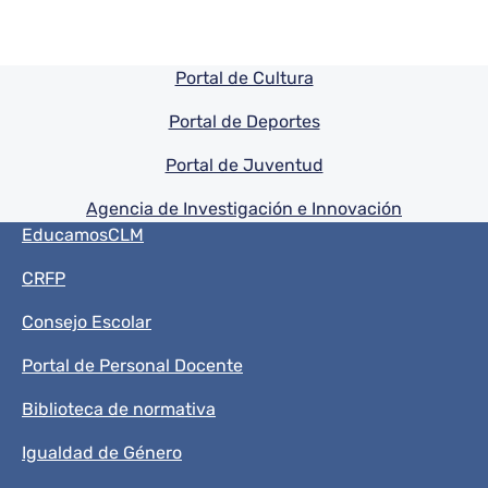
Pie de pagina información
Portal de Cultura
Portal de Deportes
Portal de Juventud
Agencia de Investigación e Innovación
Menú del pie
EducamosCLM
CRFP
Consejo Escolar
Portal de Personal Docente
Biblioteca de normativa
Igualdad de Género