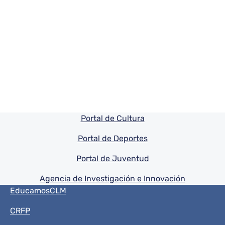
Pie de pagina información
Portal de Cultura
Portal de Deportes
Portal de Juventud
Agencia de Investigación e Innovación
Menú del pie
EducamosCLM
CRFP