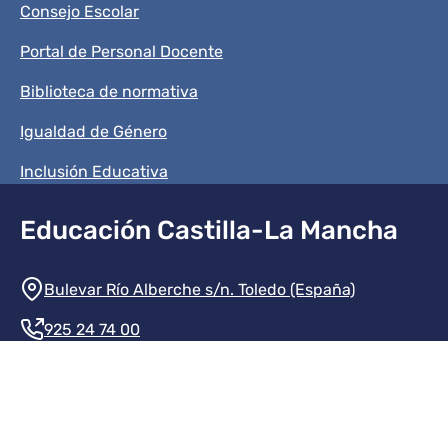
Consejo Escolar
Portal de Personal Docente
Biblioteca de normativa
Igualdad de Género
Inclusión Educativa
Educación Castilla-La Mancha
Información de la institución
Bulevar Río Alberche s/n. Toledo (España)
925 24 74 00
Contacte con nosotros
Redes sociales institución