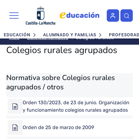
Pasar al contenido principal
Navegación principal
EDUCACIÓN
ALUMNADO Y FAMILIAS
PROFESORA
Colegios rurales
Biblioteca Normativa
Inicio
agrupados
Colegios rurales agrupados
Normativa sobre Colegios rurales
agrupados / otros
Orden 130/2023, de 23 de junio. Organización
y funcionamiento colegios rurales agrupados
Orden de 25 de marzo de 2009