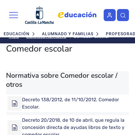
Pasar al contenido principal
Navegación principal
EDUCACIÓN
ALUMNADO Y FAMILIAS
PROFESORA
Comedor escolar
Biblioteca Normativa
Inicio
Comedor escolar
Normativa sobre Comedor escolar /
otros
Decreto 138/2012, de 11/10/2012. Comedor
Escolar.
Decreto 20/2018, de 10 de abril, que regula la
concesión directa de ayudas libros de texto y
comedor escolar