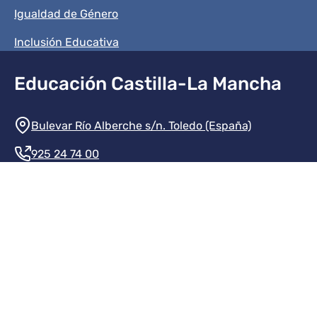
Igualdad de Género
Inclusión Educativa
Educación Castilla-La Mancha
Información de la institución
Bulevar Río Alberche s/n. Toledo (España)
925 24 74 00
Contacte con nosotros
Redes sociales institución