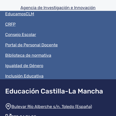
Agencia de Investigación e Innovación
Menú del pie
EducamosCLM
CRFP
Consejo Escolar
Portal de Personal Docente
Biblioteca de normativa
Igualdad de Género
Inclusión Educativa
Educación Castilla-La Mancha
Información de la institución
Bulevar Río Alberche s/n. Toledo (España)