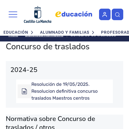
Pasar al contenido principal
Navegación principal
EDUCACIÓN
ALUMNADO Y FAMILIAS
PROFESORA
Concurso de traslados
Biblioteca Normativa
Inicio
Concurso de traslados
2024-25
Resolución de 19/05/2025.
Resolucion definitiva concurso
traslados Maestros centros
Normativa sobre Concurso de
traslados / otros