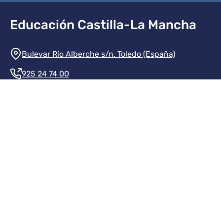
Educación Castilla-La Mancha
Información de la institución
Bulevar Río Alberche s/n. Toledo (España)
925 24 74 00
Contacte con nosotros
Redes sociales institución
Redes sociales JCCM