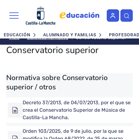
Pasar al contenido principal
Navegación principal
EDUCACIÓN
ALUMNADO Y FAMILIAS
PROFESORA
Conservatorio superior
Biblioteca Normativa
Inicio
Conservatorio superior
Normativa sobre Conservatorio
superior / otros
Decreto 37/2013, de 04/07/2013, por el que se
crea el Conservatorio Superior de Música de
Castilla-La Mancha.
Orden 103/2025, de 9 de julio, por la que se
modifica la Orden 68/2022, de 25 de marzo.