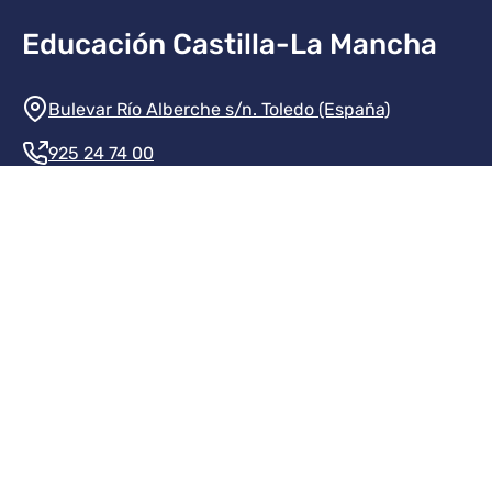
Educación Castilla-La Mancha
Información de la institución
Bulevar Río Alberche s/n. Toledo (España)
925 24 74 00
Contacte con nosotros
Redes sociales institución
Redes sociales JCCM
Menú legal
Inicio
Protección de datos
Aviso legal
Mapa del sitio
Accesibilidad