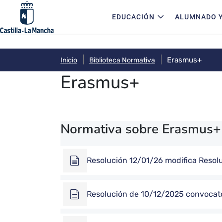
Navegación principal
Pasar al contenido principal
EDUCACIÓN
ALUMNADO Y
Erasmus+
Inicio
Biblioteca Normativa
Erasmus+
Normativa sobre Erasmus+ 
Resolución 12/01/26 modifica Reso
Resolución de 10/12/2025 convocato