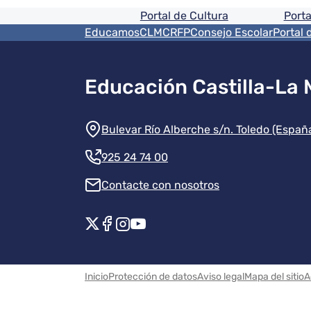
Pie de pagina informaci
Portal de Cultura
Porta
Menú del pie
EducamosCLM
CRFP
Consejo Escolar
Portal 
Educación Castilla-La
Información de la instit
Bulevar Río Alberche s/n. Toledo (Españ
925 24 74 00
Contacte con nosotros
Redes sociales instituci
Menú legal
Inicio
Protección de datos
Aviso legal
Mapa del sitio
A