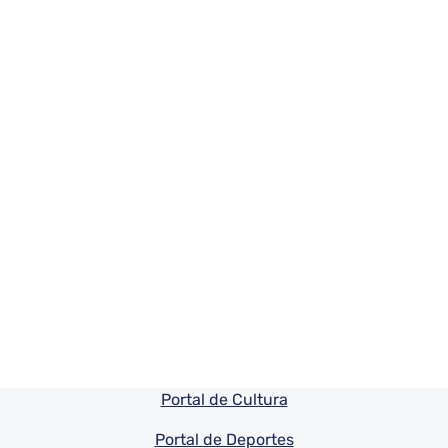
Pie de pagina información
Portal de Cultura
Portal de Deportes