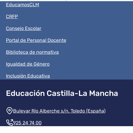
Menú del pie
EducamosCLM
CRFP
Consejo Escolar
Portal de Personal Docente
Biblioteca de normativa
Igualdad de Género
Inclusión Educativa
Educación Castilla-La Mancha
Información de la institución
Bulevar Río Alberche s/n. Toledo (España)
925 24 74 00