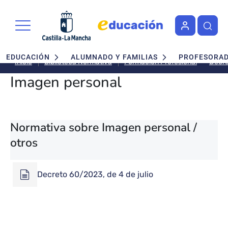
Pasar al contenido principal
Navegación principal
EDUCACIÓN
ALUMNADO Y FAMILIAS
PROFESORA
Decre
Inicio
Biblioteca Normativa
Formación Profesional
Imagen personal
Normativa sobre Imagen personal /
otros
Decreto 60/2023, de 4 de julio