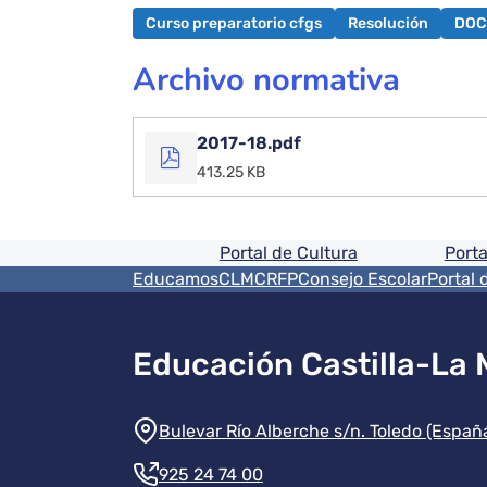
Curso preparatorio cfgs
Resolución
DO
Archivo normativa
2017-18.pdf
413.25 KB
Pie de pagina informaci
Portal de Cultura
Porta
Menú del pie
EducamosCLM
CRFP
Consejo Escolar
Portal 
Educación Castilla-La
Información de la instit
Bulevar Río Alberche s/n. Toledo (Españ
925 24 74 00