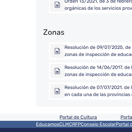
Orden 13/2021, de 3 de febrero
orgánicas de los servicios pro
Zonas
Resolución de 09/07/2025, de l
zonas de inspección de educac
Resolución de 14/06/2017, de l
zonas de inspección de educac
Resolución de 07/07/2021, de 
en cada una de las provincias
Pie de pagina informaci
Portal de Cultura
Porta
Menú del pie
EducamosCLM
CRFP
Consejo Escolar
Portal 