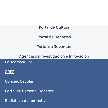
Pie de pagina información
Portal de Cultura
Portal de Deportes
Portal de Juventud
Agencia de Investigación e Innovación
Menú del pie
EducamosCLM
CRFP
Consejo Escolar
Portal de Personal Docente
Biblioteca de normativa