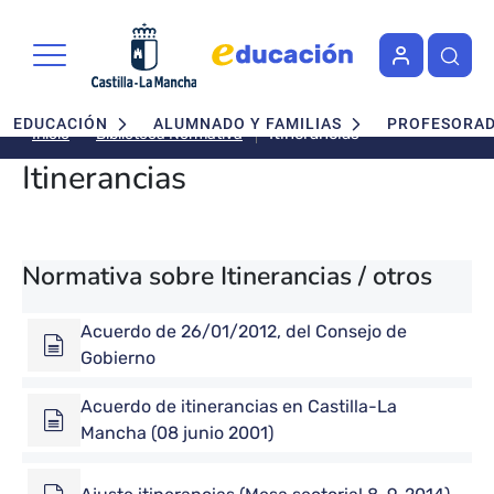
Pasar al contenido principal
Navegación principal
EDUCACIÓN
ALUMNADO Y FAMILIAS
PROFESORA
Itinerancias
Biblioteca Normativa
Inicio
Itinerancias
Normativa sobre Itinerancias / otros
Acuerdo de 26/01/2012, del Consejo de
Gobierno
Acuerdo de itinerancias en Castilla-La
Mancha (08 junio 2001)