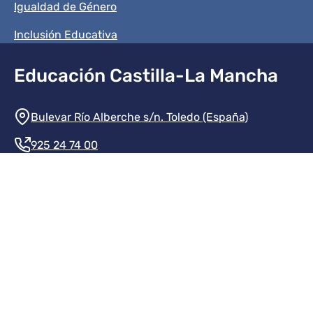
Igualdad de Género
Inclusión Educativa
Educación Castilla-La Mancha
Información de la institución
Bulevar Río Alberche s/n. Toledo (España)
925 24 74 00
Contacte con nosotros
Redes sociales institución