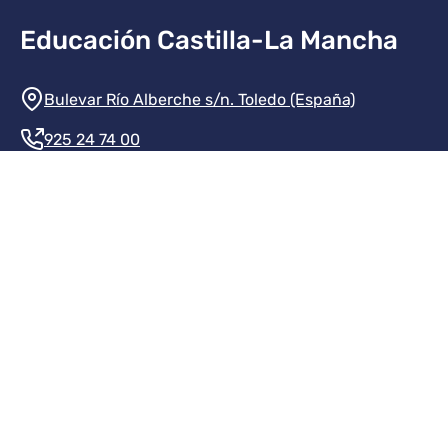
Educación Castilla-La Mancha
Información de la institución
Bulevar Río Alberche s/n. Toledo (España)
925 24 74 00
Contacte con nosotros
Redes sociales institución
Redes sociales JCCM
Menú legal
Inicio
Protección de datos
Aviso legal
Mapa del sitio
Accesibilidad