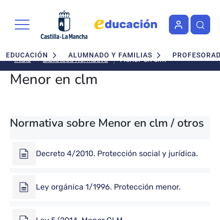
Pasar al contenido principal
Navegación principal
EDUCACIÓN
ALUMNADO Y FAMILIAS
PROFESORA
Menor en clm
Biblioteca Normativa
Inicio
Menor en clm
Normativa sobre Menor en clm / otros
Decreto 4/2010. Protección social y jurídica.
Ley orgánica 1/1996. Protección menor.