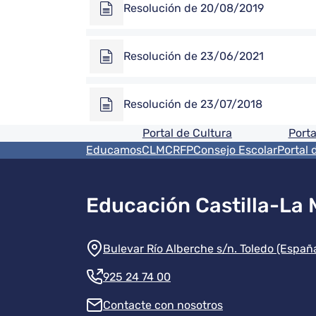
Resolución de 20/08/2019
Resolución de 23/06/2021
Resolución de 23/07/2018
Pie de pagina informaci
Portal de Cultura
Porta
Menú del pie
EducamosCLM
CRFP
Consejo Escolar
Portal 
Educación Castilla-La
Información de la instit
Bulevar Río Alberche s/n. Toledo (Españ
925 24 74 00
Contacte con nosotros